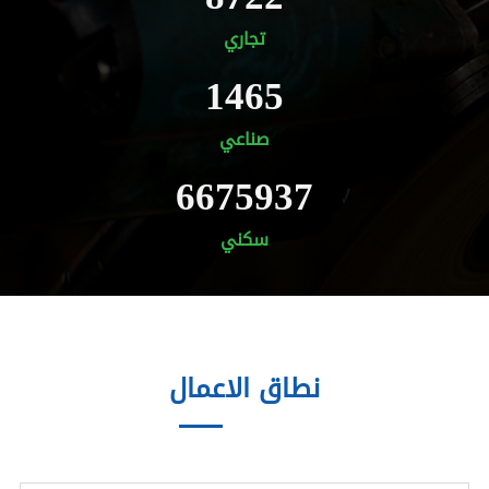
تجاري
1465
صناعي
6675937
سكني
نطاق الاعمال