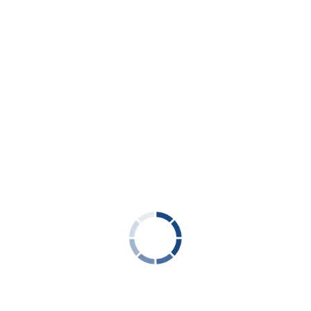
لرئيسية بكافة مكوناتها وبمختلف سعاتها داخل ال
 خطوط التوزيع المنفذة لتغذية المنازل بالغاز ا
لمدربة على اعلى مستوى وبالإستعانة بأحدث الوس
ات والأكواد القياسية الدولية.