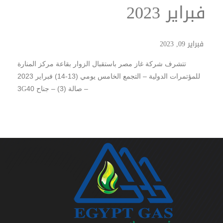
فبراير 2023
فبراير 09, 2023
تتشرف شركة غاز مصر باستقبال الزوار بقاعة مركز المنارة
للمؤتمرات الدولية – التجمع الخامس يومي (13-14) فبراير 2023
G
– صالة (3) – جناح 40
3